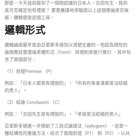
那麼，今天我若碰到了一個剛認識的日本人，吉田先生，我到
底可否確定他有禮貌？ 要更嚴謹地來驗證以上這個推論是否無
誤，邏輯便是這個工具。
邏輯形式
邏輯論證最早是由亞里斯多德加以清楚定義的，他認為理性的
論證應該要遵循某種形式（form） 與規則來進行推衍 ，其中包
含了兩個部分：
（1）前提Premise （P）
例如：「日本人都是有禮貌的」，「所有的單身漢都是沒結婚
的男人」。
（2）結論 Conclusion （C）
例如：「吉田先生是有禮貌的」，「老張是沒結婚的男人」
亞里斯多德進一步開創了三段式論證法（syllogism），這是一
種結構性的推論方法，結合了兩個前提（P1） 和（P2），以共