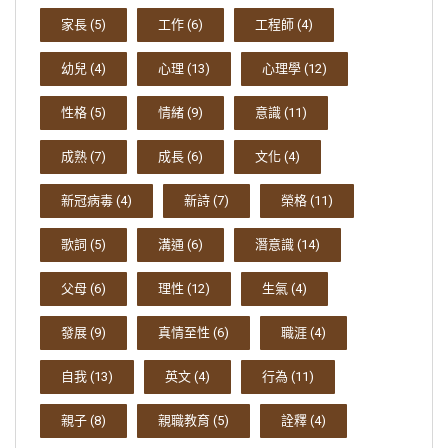
家長
(5)
工作
(6)
工程師
(4)
幼兒
(4)
心理
(13)
心理學
(12)
性格
(5)
情緒
(9)
意識
(11)
成熟
(7)
成長
(6)
文化
(4)
新冠病毒
(4)
新詩
(7)
榮格
(11)
歌詞
(5)
溝通
(6)
潛意識
(14)
父母
(6)
理性
(12)
生氣
(4)
發展
(9)
真情至性
(6)
職涯
(4)
自我
(13)
英文
(4)
行為
(11)
親子
(8)
親職教育
(5)
詮釋
(4)