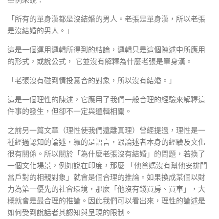
舉例來說：
「所有的單身漢都是沒結婚的男人。老張是單身漢，所以老張
是沒結婚的男人。」
這是一個運用邏輯所得到的結論，邏輯只是這個陳述中所應用
的形式，或說公式， 它並沒有解釋為什麼老張是單身漢。
「老張沒有碰到情投意合的對象，所以沒有結婚。」
這是一個理性的陳述，它應用了我們一般合理的經驗來解釋這
件事的發生，但卻不一定與邏輯相關。
之前另一篇文章（
理性使我們遠離真理
）曾經提過，理性是一
種經過認知的論述，靠的是語言，跟論述者本身的經驗及文化
很有關係。所以關於「為什麼老張沒有結婚」的問題，若換了
一個文化場景，例如說在印度，那麼 「他爸媽沒有幫他安排門
當戶對的相親對象」就會是個合理的推論。如果換成某個以財
力為第一優先的社會環境，那麼「他沒有錢買房、買車」，大
概就會是最合理的推論。因此我們可以看出來，理性的論述是
如何受到說話者其認知與呈現的限制。