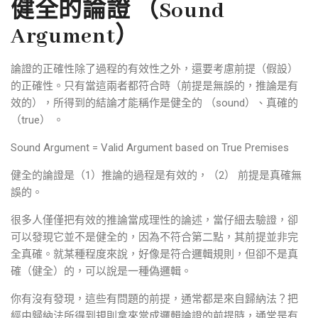
健全的論證 （Sound
Argument）
論證的正確性除了過程的有效性之外，還要考慮前提（假設）
的正確性。只有當這兩者都符合時（前提是無誤的，推論是有
效的），所得到的結論才能稱作是健全的 （sound）、真確的
（true） 。
Sound Argument = Valid Argument based on True Premises
健全的論證是（1）推論的過程是有效的，（2） 前提是真確無
誤的。
很多人僅僅把有效的推論當成理性的論述，當仔細去驗證，卻
可以發現它並不是健全的，因為不符合第二點，其前提並非完
全真確。就某種程度來說，好像是符合邏輯規則，但卻不是真
確（健全）的，可以說是一種偽邏輯。
你有沒有發現，這些有問題的前提，通常都是來自歸納法？把
經由歸納法所得到規則拿來當成邏輯論證的前提時，通常是有