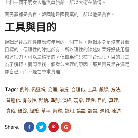
上和一個不明女人進汽車旅館，所以大衛在偷情。
國民黨都是貪官，韓國瑜是國民黨的，所以他是貪官。
工具與目的
邏輯是達成理性時應該使用的一個工具。邏輯本身是沒有具體
目標的，但理性的陳述卻有。所以理性的陳述如果好好使用邏
輯這把刀，可以是精準的。但如果你只在乎合理化，目的只是
為了解釋，而簡單找一個看似合理的原因，那其實只是在滿足
你自己，而不是在尋求真理。
Tags:
例外
,
偽邏輯
,
公理
,
前提
,
合理化
,
工具
,
數學
,
方法
,
普遍化
,
有效性
,
歸納
,
準則
,
演繹
,
現象
,
理性
,
目的
,
真理
,
真確
,
破綻
,
經驗
,
草率
,
解釋
,
認知
,
論證
,
謬誤
,
邏輯
,
陳述
Share: