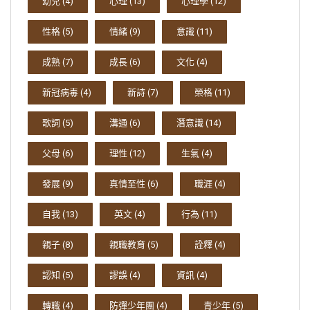
幼兒
(4)
心理
(13)
心理學
(12)
性格
(5)
情緒
(9)
意識
(11)
成熟
(7)
成長
(6)
文化
(4)
新冠病毒
(4)
新詩
(7)
榮格
(11)
歌詞
(5)
溝通
(6)
潛意識
(14)
父母
(6)
理性
(12)
生氣
(4)
發展
(9)
真情至性
(6)
職涯
(4)
自我
(13)
英文
(4)
行為
(11)
親子
(8)
親職教育
(5)
詮釋
(4)
認知
(5)
謬誤
(4)
資訊
(4)
轉職
(4)
防彈少年團
(4)
青少年
(5)