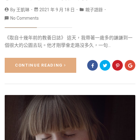
By
王凱琳
2021 年 9 月 18 日
親子語錄
No Comments
《取自十幾年前的教養日誌》 這天，我帶著一歲多的謙謙到一
個很大的公園去玩。他才剛學會走路沒多久，一句...
CONTINUE READING