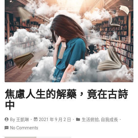
焦慮人生的解藥，竟在古詩
中
By
王凱琳
2021 年 9 月 2 日
生活俯拾
,
自我成長
No Comments