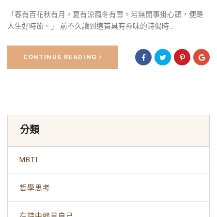
「春有百花秋有月，夏有涼風冬有雪。若無閒事掛心頭，便是
人生好時節。」 前不久讀到這首具有禪味的詩偈時...
CONTINUE READING
分類
MBTI
哲學思考
在詩中遇見自己