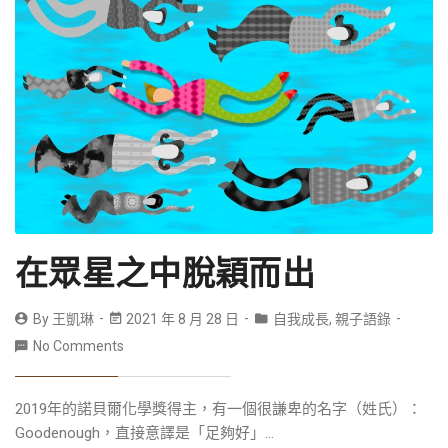
在眾星之中脫穎而出
By
王凱琳
2021 年 8 月 28 日
自我成長
,
親子語錄
No Comments
2019年的諾貝爾化學獎得主，有一個很謙卑的名字（姓氏）：
Goodenough，直接意譯是「足夠好」...