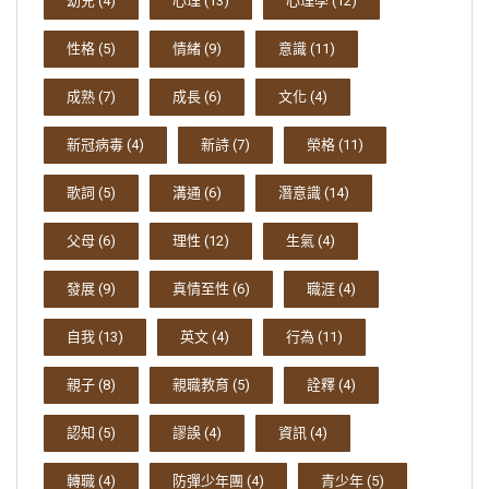
幼兒
(4)
心理
(13)
心理學
(12)
性格
(5)
情緒
(9)
意識
(11)
成熟
(7)
成長
(6)
文化
(4)
新冠病毒
(4)
新詩
(7)
榮格
(11)
歌詞
(5)
溝通
(6)
潛意識
(14)
父母
(6)
理性
(12)
生氣
(4)
發展
(9)
真情至性
(6)
職涯
(4)
自我
(13)
英文
(4)
行為
(11)
親子
(8)
親職教育
(5)
詮釋
(4)
認知
(5)
謬誤
(4)
資訊
(4)
轉職
(4)
防彈少年團
(4)
青少年
(5)