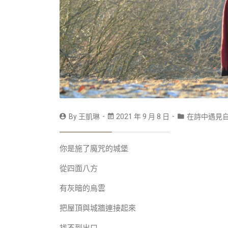
By
王凱琳
2021 年 9 月 8 日
在詩中遇見
你是施了魔咒的城堡
從四面八方
有灰暗的烏雲
把屋頂與城牆連接起來
找不到出口