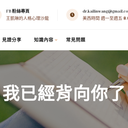
FB 粉絲專頁
dr.kailinwang@gmail.c
王凱琳的人格心理沙龍
美西時間 週一至週五 8.00 
見證分享
知識內容
常見問題
我已經背向你了