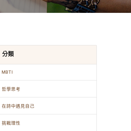
分類
MBTI
哲學思考
在詩中遇見自己
挑戰理性