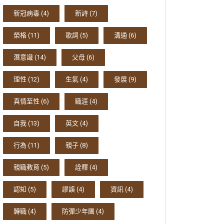
新冠病毒
(4)
新詩
(7)
榮格
(11)
歌詞
(5)
溝通
(6)
潛意識
(14)
父母
(6)
理性
(12)
生氣
(4)
發展
(9)
真情至性
(6)
職涯
(4)
自我
(13)
英文
(4)
行為
(11)
親子
(8)
親職教育
(5)
詮釋
(4)
認知
(5)
謬誤
(4)
資訊
(4)
轉職
(4)
防彈少年團
(4)