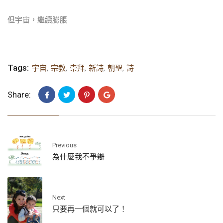
但宇宙，繼續膨脹
Tags:
宇宙
,
宗教
,
崇拜
,
新詩
,
朝聖
,
詩
Share:
Previous
為什麼我不爭辯
Next
只要再一個就可以了！