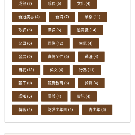
成熟
(7)
成長
(6)
文化
(4)
新冠病毒
(4)
新詩
(7)
榮格
(11)
歌詞
(5)
溝通
(6)
潛意識
(14)
父母
(6)
理性
(12)
生氣
(4)
發展
(9)
真情至性
(6)
職涯
(4)
自我
(13)
英文
(4)
行為
(11)
親子
(8)
親職教育
(5)
詮釋
(4)
認知
(5)
謬誤
(4)
資訊
(4)
轉職
(4)
防彈少年團
(4)
青少年
(5)