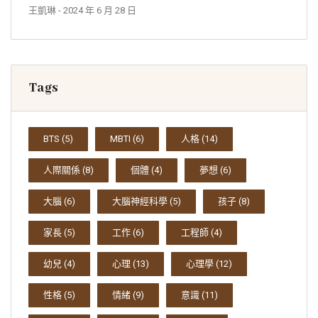
王凱琳
- 2024 年 6 月 28 日
Tags
BTS
(5)
MBTI
(6)
人格
(14)
人際關係
(8)
個體
(4)
夢想
(6)
大腦
(6)
大腦神經科學
(5)
孩子
(8)
家長
(5)
工作
(6)
工程師
(4)
幼兒
(4)
心理
(13)
心理學
(12)
性格
(5)
情緒
(9)
意識
(11)