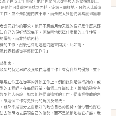
習及為了達成工作目標，他們也是可以從事與人頻繁接觸的工
只是他們可能較容易感到內耗，疲憊。同樣地，Ｎ的人比較喜
工作，並不是說他們做不來，而是做太多他們容易感到無聊
者公司對你的要求，他們不應該用你天性的偏好是什麼來篩
知自己的偏好情況底下，更聰明地選擇什麼樣的工作性質、
的優勢，而非持續內耗。
樣的工作，然後也會用這種問題來問我。比如說，
是就代表我該從事藝術工作？」
藝術家。
類型的特定思維及強項在這種工作上會有自然的優勢，並不
展現在你正在從事的其他工作上。例如說你是做行銷的，或
型的工程師。在每個行業、每個工作崗位上，雖然的確會有
類型的人來說，如果能夠從事這樣的工作，從產業整體的角
，讓這個工作有更多元的角度及做法。
，雖然不是百分之百最好的吻合自己的優勢，但你若恰好已
法去聰明地去展現自己的優勢，而不是被動地被它折磨，我