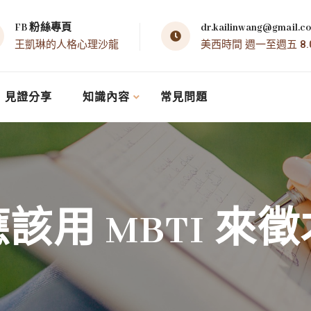
FB 粉絲專頁
dr.kailinwang@gmail.c
王凱琳的人格心理沙龍
美西時間 週一至週五 8.00 
見證分享
知識內容
常見問題
該用 MBTI 來