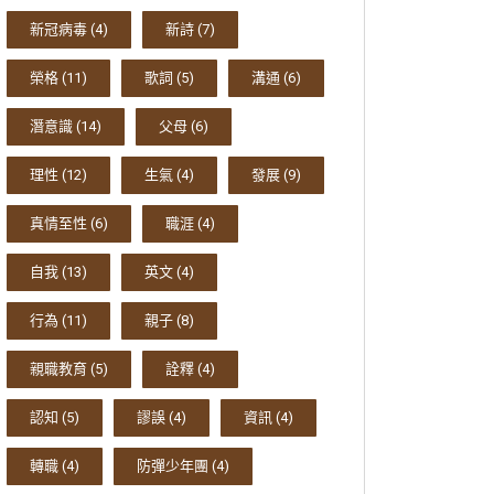
新冠病毒
(4)
新詩
(7)
榮格
(11)
歌詞
(5)
溝通
(6)
潛意識
(14)
父母
(6)
理性
(12)
生氣
(4)
發展
(9)
真情至性
(6)
職涯
(4)
自我
(13)
英文
(4)
行為
(11)
親子
(8)
親職教育
(5)
詮釋
(4)
認知
(5)
謬誤
(4)
資訊
(4)
轉職
(4)
防彈少年團
(4)