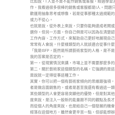
比如說，I 人並不是不能作銷售或客服，經過學
作，我看過很多很棒的銷售或客服都是I人。問題
歡運用抽象思考或想像，若是從事那種太過規範的
或力不從心。
也就是說，從外表上來說，只要你能夠達成老闆或
選你。但另一方面，你自己倒是可以因為在清楚認
工作內容、工作方式，來幫助自己更好地展現自己
常常有人會說，什麼樣類型的人就該適合從事什麼
「我是ISFP，既然是所謂藝術家型的人格，是不
我的答案是否定的。
第一，從現實情況來講，市場上並不需要那麼多的
第二，關於藝術家這個類型的名稱，它強調的是這
是說就一定得從事這種工作。
其實，你可以把一個有藝術家傾向的思維跟強項，
者是做店面銷售的，或者是甚至我還有看過這一類
某些類型的人會更容易突顯他的優勢，但是對其他
度來說，是注入一股新的能量跟不同的觀點及長才
而從個人的角度來說，也是給自己一個發展的機會
經落在這個地方，雖然會更辛苦一點，但卻能想辦