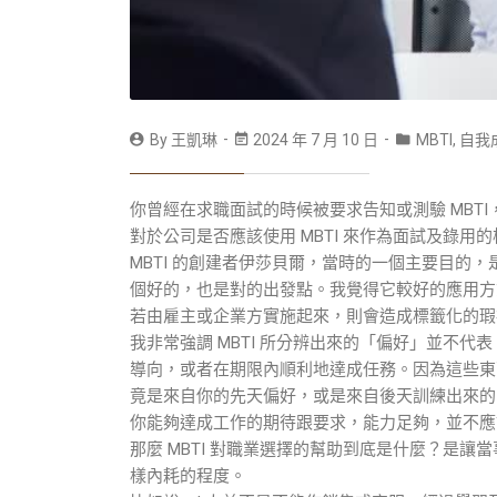
By
王凱琳
2024 年 7 月 10 日
MBTI
,
自我
你曾經在求職面試的時候被要求告知或測驗 MBT
對於公司是否應該使用 MBTI 來作為面試及錄用的
MBTI 的創建者伊莎貝爾，當時的一個主要目的
個好的，也是對的出發點。我覺得它較好的應用方
若由雇主或企業方實施起來，則會造成標籤化的瑕
我非常強調 MBTI 所分辨出來的「偏好」並不
導向，或者在期限內順利地達成任務。因為這些東
竟是來自你的先天偏好，或是來自後天訓練出來的
你能夠達成工作的期待跟要求，能力足夠，並不應
那麼 MBTI 對職業選擇的幫助到底是什麼？是
樣內耗的程度。