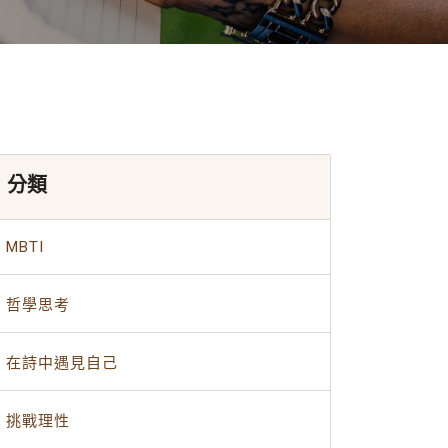
分類
MBTI
哲學思考
在詩中遇見自己
挑戰理性