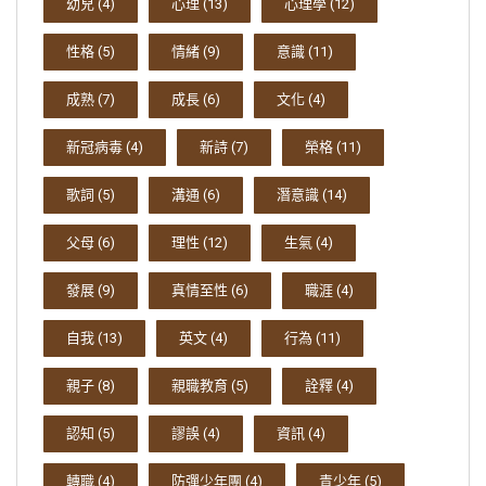
幼兒
(4)
心理
(13)
心理學
(12)
性格
(5)
情緒
(9)
意識
(11)
成熟
(7)
成長
(6)
文化
(4)
新冠病毒
(4)
新詩
(7)
榮格
(11)
歌詞
(5)
溝通
(6)
潛意識
(14)
父母
(6)
理性
(12)
生氣
(4)
發展
(9)
真情至性
(6)
職涯
(4)
自我
(13)
英文
(4)
行為
(11)
親子
(8)
親職教育
(5)
詮釋
(4)
認知
(5)
謬誤
(4)
資訊
(4)
轉職
(4)
防彈少年團
(4)
青少年
(5)