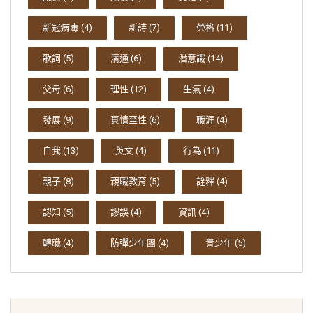
新冠病毒
(4)
新詩
(7)
榮格
(11)
歌詞
(5)
溝通
(6)
潛意識
(14)
父母
(6)
理性
(12)
生氣
(4)
發展
(9)
真情至性
(6)
職涯
(4)
自我
(13)
英文
(4)
行為
(11)
親子
(8)
親職教育
(5)
詮釋
(4)
認知
(5)
謬誤
(4)
資訊
(4)
轉職
(4)
防彈少年團
(4)
青少年
(5)