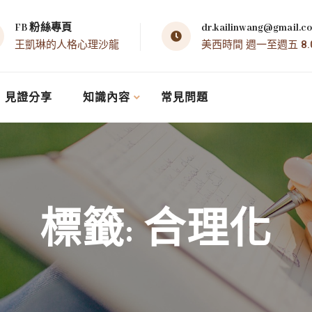
FB 粉絲專頁
dr.kailinwang@gmail.c
王凱琳的人格心理沙龍
美西時間 週一至週五 8.00 
見證分享
知識內容
常見問題
標籤:
合理化