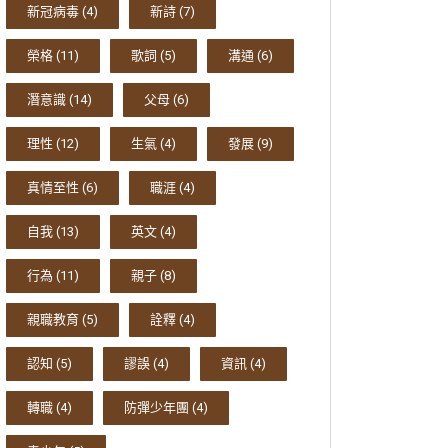
新冠病毒
(4)
新詩
(7)
榮格
(11)
歌詞
(5)
溝通
(6)
潛意識
(14)
父母
(6)
理性
(12)
生氣
(4)
發展
(9)
真情至性
(6)
職涯
(4)
自我
(13)
英文
(4)
行為
(11)
親子
(8)
親職教育
(5)
詮釋
(4)
認知
(5)
謬誤
(4)
資訊
(4)
轉職
(4)
防彈少年團
(4)