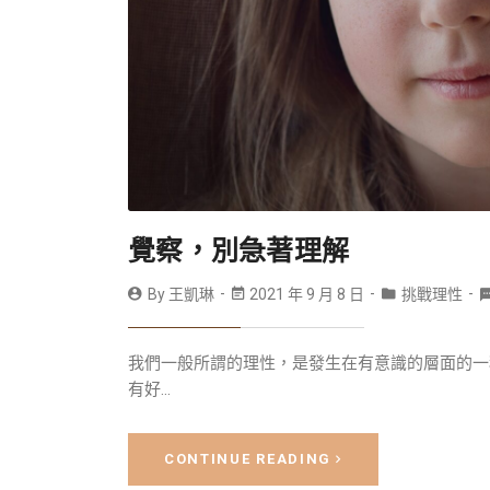
覺察，別急著理解
By
王凱琳
2021 年 9 月 8 日
挑戰理性
我們一般所謂的理性，是發生在有意識的層面的一
有好...
CONTINUE READING