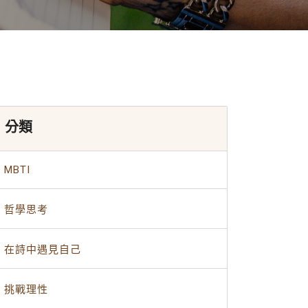
分類
MBTI
哲學思考
在詩中遇見自己
挑戰理性