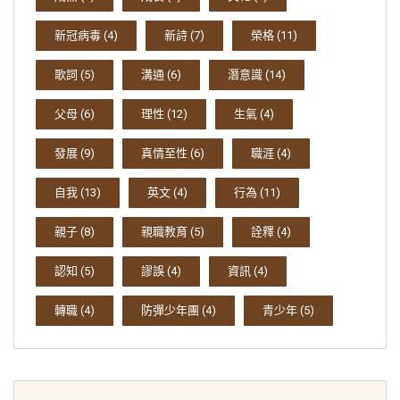
新冠病毒
(4)
新詩
(7)
榮格
(11)
歌詞
(5)
溝通
(6)
潛意識
(14)
父母
(6)
理性
(12)
生氣
(4)
發展
(9)
真情至性
(6)
職涯
(4)
自我
(13)
英文
(4)
行為
(11)
親子
(8)
親職教育
(5)
詮釋
(4)
認知
(5)
謬誤
(4)
資訊
(4)
轉職
(4)
防彈少年團
(4)
青少年
(5)