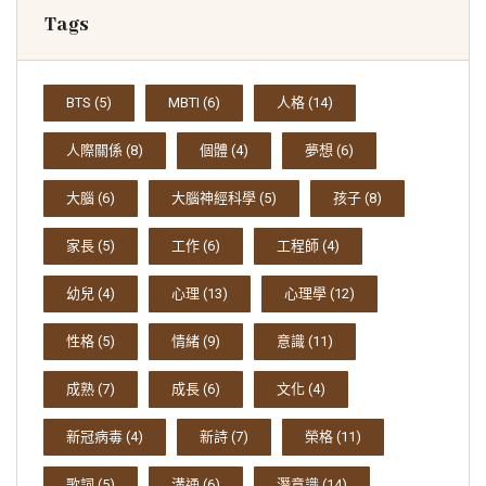
Tags
BTS
(5)
MBTI
(6)
人格
(14)
人際關係
(8)
個體
(4)
夢想
(6)
大腦
(6)
大腦神經科學
(5)
孩子
(8)
家長
(5)
工作
(6)
工程師
(4)
幼兒
(4)
心理
(13)
心理學
(12)
性格
(5)
情緒
(9)
意識
(11)
成熟
(7)
成長
(6)
文化
(4)
新冠病毒
(4)
新詩
(7)
榮格
(11)
歌詞
(5)
溝通
(6)
潛意識
(14)