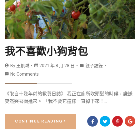
我不喜歡小狗背包
By
王凱琳
2021 年 8 月 28 日
親子語錄
No Comments
《取自十幾年前的教養日誌》 我正在廁所吹頭髮的時候，謙謙
突然哭著衝進來。 「我不要它這樣一直掉下來！...
CONTINUE READING