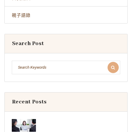
親子語錄
Search Post
Recent Posts