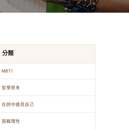
分類
MBTI
哲學思考
在詩中遇見自己
挑戰理性