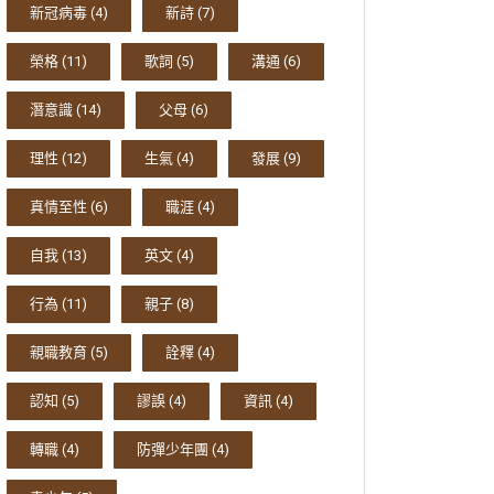
新冠病毒
(4)
新詩
(7)
榮格
(11)
歌詞
(5)
溝通
(6)
潛意識
(14)
父母
(6)
理性
(12)
生氣
(4)
發展
(9)
真情至性
(6)
職涯
(4)
自我
(13)
英文
(4)
行為
(11)
親子
(8)
親職教育
(5)
詮釋
(4)
認知
(5)
謬誤
(4)
資訊
(4)
轉職
(4)
防彈少年團
(4)