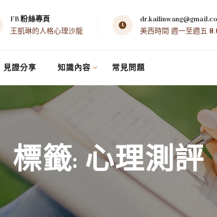
FB 粉絲專頁
dr.kailinwang@gmail.c
王凱琳的人格心理沙龍
美西時間 週一至週五 8.00 
見證分享
知識內容
常見問題
標籤:
心理測評