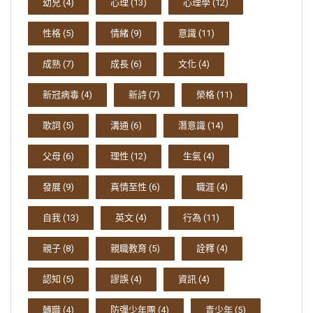
幼兒
(4)
心理
(13)
心理學
(12)
性格
(5)
情緒
(9)
意識
(11)
成熟
(7)
成長
(6)
文化
(4)
新冠病毒
(4)
新詩
(7)
榮格
(11)
歌詞
(5)
溝通
(6)
潛意識
(14)
父母
(6)
理性
(12)
生氣
(4)
發展
(9)
真情至性
(6)
職涯
(4)
自我
(13)
英文
(4)
行為
(11)
親子
(8)
親職教育
(5)
詮釋
(4)
認知
(5)
謬誤
(4)
資訊
(4)
轉職
(4)
防彈少年團
(4)
青少年
(5)