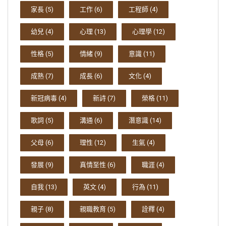
家長
(5)
工作
(6)
工程師
(4)
幼兒
(4)
心理
(13)
心理學
(12)
性格
(5)
情緒
(9)
意識
(11)
成熟
(7)
成長
(6)
文化
(4)
新冠病毒
(4)
新詩
(7)
榮格
(11)
歌詞
(5)
溝通
(6)
潛意識
(14)
父母
(6)
理性
(12)
生氣
(4)
發展
(9)
真情至性
(6)
職涯
(4)
自我
(13)
英文
(4)
行為
(11)
親子
(8)
親職教育
(5)
詮釋
(4)