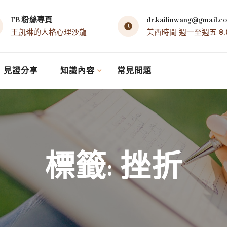
FB 粉絲專頁
dr.kailinwang@gmail.c
王凱琳的人格心理沙龍
美西時間 週一至週五 8.00 
見證分享
知識內容
常見問題
標籤:
挫折