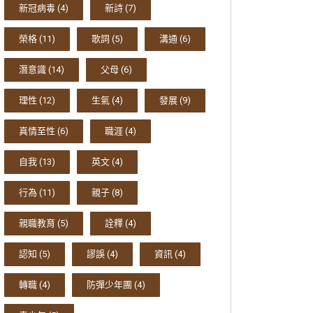
新冠病毒
(4)
新詩
(7)
榮格
(11)
歌詞
(5)
溝通
(6)
潛意識
(14)
父母
(6)
理性
(12)
生氣
(4)
發展
(9)
真情至性
(6)
職涯
(4)
自我
(13)
英文
(4)
行為
(11)
親子
(8)
親職教育
(5)
詮釋
(4)
認知
(5)
謬誤
(4)
資訊
(4)
轉職
(4)
防彈少年團
(4)