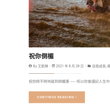
祝你倒楣
By
王凱琳
2021 年 8 月 28 日
自我成長
,
祝你時不時地碰到倒楣事 ── 所以你會謹記人生中
CONTINUE READING