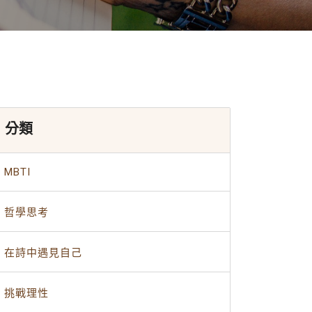
分類
MBTI
哲學思考
在詩中遇見自己
挑戰理性