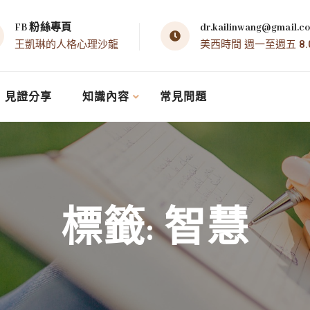
FB 粉絲專頁
dr.kailinwang@gmail.c
王凱琳的人格心理沙龍
美西時間 週一至週五 8.00 
見證分享
知識內容
常見問題
標籤:
智慧