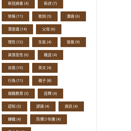
新冠病毒
(4)
新詩
(7)
榮格
(11)
歌詞
(5)
溝通
(6)
潛意識
(14)
父母
(6)
理性
(12)
生氣
(4)
發展
(9)
真情至性
(6)
職涯
(4)
自我
(13)
英文
(4)
行為
(11)
親子
(8)
親職教育
(5)
詮釋
(4)
認知
(5)
謬誤
(4)
資訊
(4)
轉職
(4)
防彈少年團
(4)