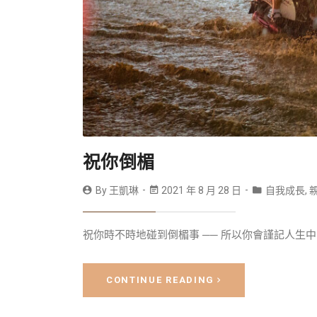
祝你倒楣
By
王凱琳
2021 年 8 月 28 日
自我成長
,
祝你時不時地碰到倒楣事 ── 所以你會謹記人生中
CONTINUE READING