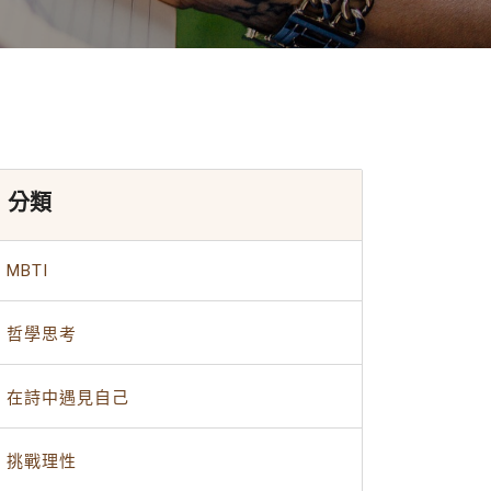
分類
MBTI
哲學思考
在詩中遇見自己
挑戰理性