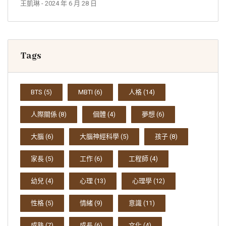
王凱琳
- 2024 年 6 月 28 日
Tags
BTS
(5)
MBTI
(6)
人格
(14)
人際關係
(8)
個體
(4)
夢想
(6)
大腦
(6)
大腦神經科學
(5)
孩子
(8)
家長
(5)
工作
(6)
工程師
(4)
幼兒
(4)
心理
(13)
心理學
(12)
性格
(5)
情緒
(9)
意識
(11)
成熟
(7)
成長
(6)
文化
(4)