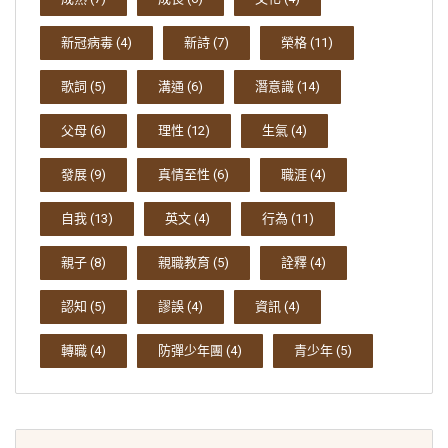
新冠病毒
(4)
新詩
(7)
榮格
(11)
歌詞
(5)
溝通
(6)
潛意識
(14)
父母
(6)
理性
(12)
生氣
(4)
發展
(9)
真情至性
(6)
職涯
(4)
自我
(13)
英文
(4)
行為
(11)
親子
(8)
親職教育
(5)
詮釋
(4)
認知
(5)
謬誤
(4)
資訊
(4)
轉職
(4)
防彈少年團
(4)
青少年
(5)