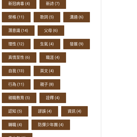
新冠病毒
(4)
新詩
(7)
榮格
(11)
歌詞
(5)
溝通
(6)
潛意識
(14)
父母
(6)
理性
(12)
生氣
(4)
發展
(9)
真情至性
(6)
職涯
(4)
自我
(13)
英文
(4)
行為
(11)
親子
(8)
親職教育
(5)
詮釋
(4)
認知
(5)
謬誤
(4)
資訊
(4)
轉職
(4)
防彈少年團
(4)