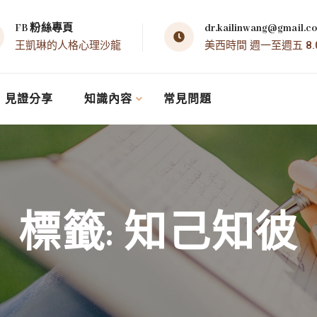
FB 粉絲專頁
dr.kailinwang@gmail.c
王凱琳的人格心理沙龍
美西時間 週一至週五 8.00 
見證分享
知識內容
常見問題
標籤:
知己知彼