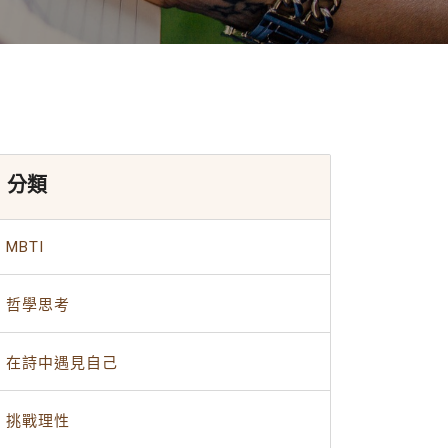
分類
MBTI
哲學思考
在詩中遇見自己
挑戰理性