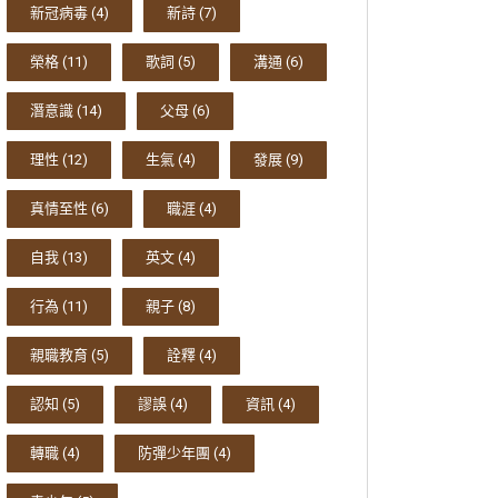
新冠病毒
(4)
新詩
(7)
榮格
(11)
歌詞
(5)
溝通
(6)
潛意識
(14)
父母
(6)
理性
(12)
生氣
(4)
發展
(9)
真情至性
(6)
職涯
(4)
自我
(13)
英文
(4)
行為
(11)
親子
(8)
親職教育
(5)
詮釋
(4)
認知
(5)
謬誤
(4)
資訊
(4)
轉職
(4)
防彈少年團
(4)