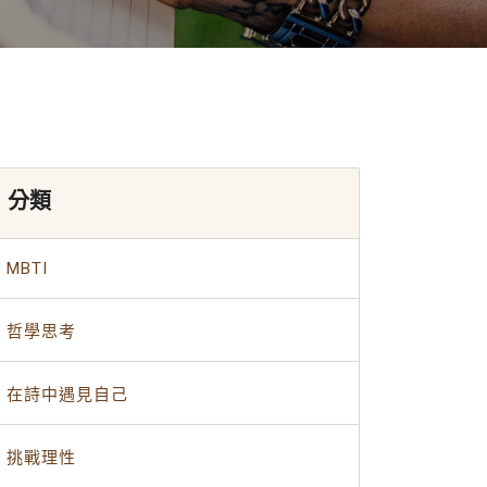
分類
MBTI
哲學思考
在詩中遇見自己
挑戰理性