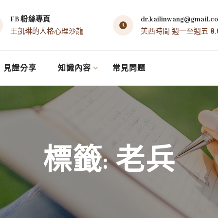
FB 粉絲專頁
dr.kailinwang@gmail.c
王凱琳的人格心理沙龍
美西時間 週一至週五 8.00 
見證分享
知識內容
常見問題
標籤:
老兵