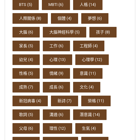
BTS
(5)
MBTI
(6)
人格
(14)
人際關係
(8)
個體
(4)
夢想
(6)
大腦
(6)
大腦神經科學
(5)
孩子
(8)
家長
(5)
工作
(6)
工程師
(4)
幼兒
(4)
心理
(13)
心理學
(12)
性格
(5)
情緒
(9)
意識
(11)
成熟
(7)
成長
(6)
文化
(4)
新冠病毒
(4)
新詩
(7)
榮格
(11)
歌詞
(5)
溝通
(6)
潛意識
(14)
父母
(6)
理性
(12)
生氣
(4)