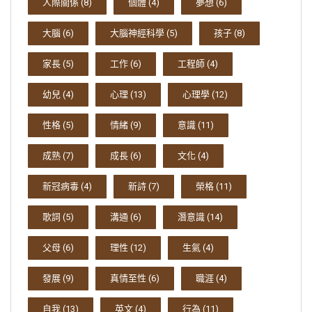
人際關係
(8)
個體
(4)
夢想
(6)
大腦
(6)
大腦神經科學
(5)
孩子
(8)
家長
(5)
工作
(6)
工程師
(4)
幼兒
(4)
心理
(13)
心理學
(12)
性格
(5)
情緒
(9)
意識
(11)
成熟
(7)
成長
(6)
文化
(4)
新冠病毒
(4)
新詩
(7)
榮格
(11)
歌詞
(5)
溝通
(6)
潛意識
(14)
父母
(6)
理性
(12)
生氣
(4)
發展
(9)
真情至性
(6)
職涯
(4)
自我
(13)
英文
(4)
行為
(11)