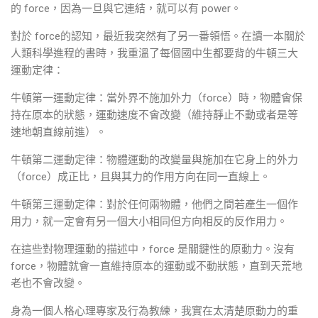
的 force，因為一旦與它連結，就可以有 power。
對於 force的認知，最近我突然有了另一番領悟。在讀一本關於
人類科學進程的書時，我重溫了每個國中生都要背的牛頓三大
運動定律：
牛頓第一運動定律：當外界不施加外力（force）時，物體會保
持在原本的狀態，運動速度不會改變（維持靜止不動或者是等
速地朝直線前進）。
牛頓第二運動定律：物體運動的改變量與施加在它身上的外力
（force）成正比，且與其力的作用方向在同一直線上。
牛頓第三運動定律：對於任何兩物體，他們之間若產生一個作
用力，就一定會有另一個大小相同但方向相反的反作用力。
在這些對物理運動的描述中，force 是關鍵性的原動力。沒有
force，物體就會一直維持原本的運動或不動狀態，直到天荒地
老也不會改變。
身為一個人格心理專家及行為教練，我實在太清楚原動力的重