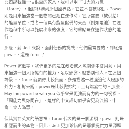
比如說我推一個很重的家具，我可以用了很大的力氣
（force），但除非達到那個臨界點，它並不會被移動。Power
則是用來描述當一個物體已經在運作時，它所需要（被供給）
的能量單位，或者一個具有能量儲備的東西（例如電池）在運
作過程中所可以施展出來的強度，它的重點是在運作狀態的進
行。
那麼，對 Jedi 來說，面對任務的挑戰，他們最需要的，到底是
power，還是 force？
Power 這個字，我們更多的是在政治或人際關係中會用到，用
來描述一個人所擁有的權力，足以影響、驅動別他人。在這個
場景下，force 就顯得比較負面，多是描述一種強迫他人屈服的
外力。相對來說，power是比較微妙的，且有爆發性的。那麼，
May the power be with you 似乎會是更強而有力的一句祝福。
「願能力與你同在」，這樣的中文語句似乎會更為流暢、中
肯，令人滿意。
但其實在英文的語意裡，force 代表的是一個源頭，power 則是
相應而生的產物。因此，Jedi 更加珍惜的是那個提供力量源頭