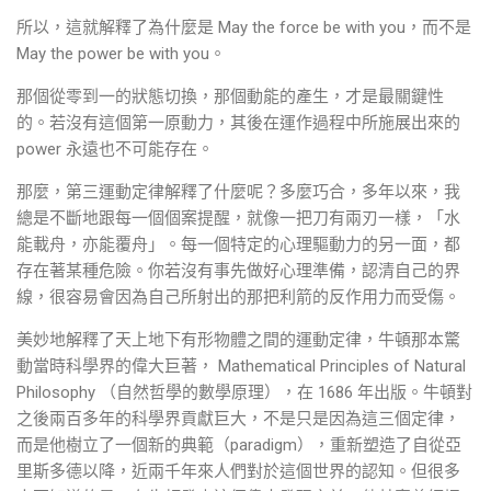
所以，這就解釋了為什麼是 May the force be with you，而不是
May the power be with you。
那個從零到一的狀態切換，那個動能的產生，才是最關鍵性
的。若沒有這個第一原動力，其後在運作過程中所施展出來的
power 永遠也不可能存在。
那麼，第三運動定律解釋了什麼呢？多麼巧合，多年以來，我
總是不斷地跟每一個個案提醒，就像一把刀有兩刃一樣，「水
能載舟，亦能覆舟」。每一個特定的心理驅動力的另一面，都
存在著某種危險。你若沒有事先做好心理準備，認清自己的界
線，很容易會因為自己所射出的那把利箭的反作用力而受傷。
美妙地解釋了天上地下有形物體之間的運動定律，牛頓那本驚
動當時科學界的偉大巨著， Mathematical Principles of Natural
Philosophy （自然哲學的數學原理），在 1686 年出版。牛頓對
之後兩百多年的科學界貢獻巨大，不是只是因為這三個定律，
而是他樹立了一個新的典範（paradigm），重新塑造了自從亞
里斯多德以降，近兩千年來人們對於這個世界的認知。但很多