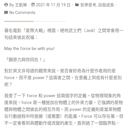
By
王凱琳
2021 年 11 月 19 日
哲學思考
,
自我成長
No Comments
著名電影「星際大戰」裡面，絕地武士們（Jedi）之間常會用一
句話來彼此祝福：
May the force be with you!
「願原力與你同在！」
對於英文非母語的觀眾來說，是否會好奇為什麼作者用的是
force，而不是 power？這兩者之間，在意義上到底有什麼差別
呢？
我查了一下 force 和 power 這兩個字的定義。從物理現象的角
度來說，force 是一種施加在物體上的外來力量，它強調的是物
體與物體之間彼此的相互作用。而 power 的定義則是當某物體
在行動過程中所施展（或需要）的能量。Force 可以存在著，但
不一定會看到具體動作或改變的產生，直到過了一個臨界點，