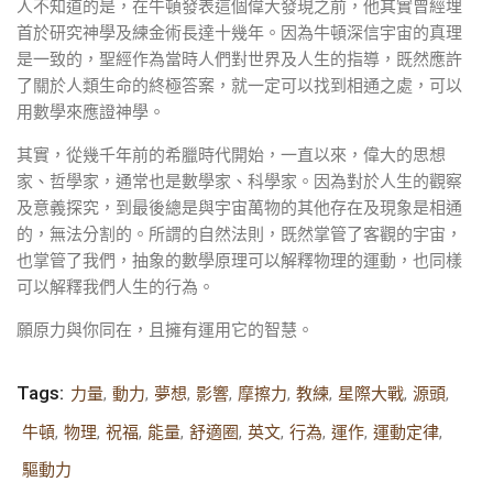
人不知道的是，在牛頓發表這個偉大發現之前，他其實曾經埋
首於研究神學及練金術長達十幾年。因為牛頓深信宇宙的真理
是一致的，聖經作為當時人們對世界及人生的指導，既然應許
了關於人類生命的終極答案，就一定可以找到相通之處，可以
用數學來應證神學。
其實，從幾千年前的希臘時代開始，一直以來，偉大的思想
家、哲學家，通常也是數學家、科學家。因為對於人生的觀察
及意義探究，到最後總是與宇宙萬物的其他存在及現象是相通
的，無法分割的。所謂的自然法則，既然掌管了客觀的宇宙，
也掌管了我們，抽象的數學原理可以解釋物理的運動，也同樣
可以解釋我們人生的行為。
願原力與你同在，且擁有運用它的智慧。
Tags:
力量
,
動力
,
夢想
,
影響
,
摩擦力
,
教練
,
星際大戰
,
源頭
,
牛頓
,
物理
,
祝福
,
能量
,
舒適圈
,
英文
,
行為
,
運作
,
運動定律
,
驅動力