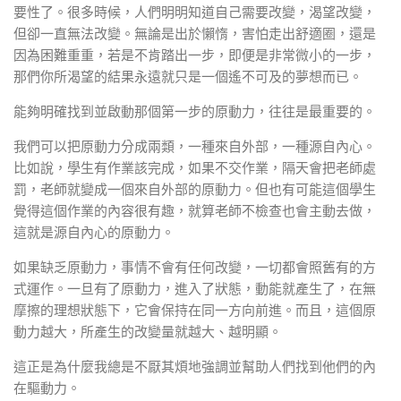
要性了。很多時候，人們明明知道自己需要改變，渴望改變，
但卻一直無法改變。無論是出於懶惰，害怕走出舒適圈，還是
因為困難重重，若是不肯踏出一步，即便是非常微小的一步，
那們你所渴望的結果永遠就只是一個遙不可及的夢想而已。
能夠明確找到並啟動那個第一步的原動力，往往是最重要的。
我們可以把原動力分成兩類，一種來自外部，一種源自內心。
比如說，學生有作業該完成，如果不交作業，隔天會把老師處
罰，老師就變成一個來自外部的原動力。但也有可能這個學生
覺得這個作業的內容很有趣，就算老師不檢查也會主動去做，
這就是源自內心的原動力。
如果缺乏原動力，事情不會有任何改變，一切都會照舊有的方
式運作。一旦有了原動力，進入了狀態，動能就產生了，在無
摩擦的理想狀態下，它會保持在同一方向前進。而且，這個原
動力越大，所產生的改變量就越大、越明顯。
這正是為什麼我總是不厭其煩地強調並幫助人們找到他們的內
在驅動力。