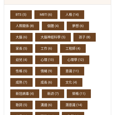
BTS
(5)
MBTI
(6)
人格
(14)
人際關係
(8)
個體
(4)
夢想
(6)
大腦
(6)
大腦神經科學
(5)
孩子
(8)
家長
(5)
工作
(6)
工程師
(4)
幼兒
(4)
心理
(13)
心理學
(12)
性格
(5)
情緒
(9)
意識
(11)
成熟
(7)
成長
(6)
文化
(4)
新冠病毒
(4)
新詩
(7)
榮格
(11)
歌詞
(5)
溝通
(6)
潛意識
(14)