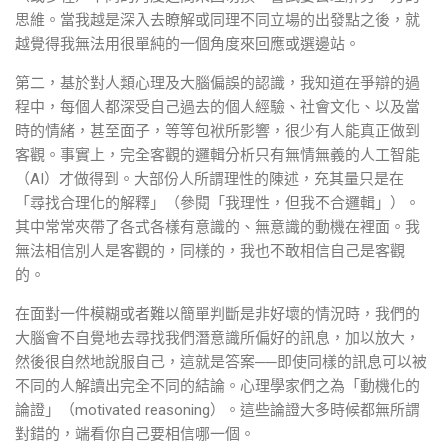
思維。當我越是深入去瞭解或同理不同立場的出發點之後，就
越覺得我無法用很單純的一個角度來回應或選邊站。
第二，基於對人類心理及大腦偏誤的認識，我知道在爭辯的過
程中，每個人都深受自己過去的個人經驗、社會文化、以及當
時的情緒，甚至面子，等等包袱所影響，很少有人能真正做到
客觀。事實上，完全客觀的邏輯分析只有無情無義的人工智能
（AI）才做得到。大部份人所謂理性的陳述，充其量只是在
「尋找合理化的解釋」（參閱「
我理性，但我不合邏輯
」）。
其中常常夾帶了各式各樣有意識的、無意識的動機在裡面。我
無法相信別人是客觀的，同樣的，我也不敢相信自己是客觀
的。
在面對一件模糊或者難以簡單判斷是非好壞的情況時，我們的
大腦會不自覺地去尋找我們潛意識所偏好的訊息，加以放大，
然後很自然地說服自己，這就是答案──即使同樣的訊息可以被
不同的人解讀出完全不同的結論。心理學家們之為「動機化的
論證」（motivated reasoning）。這些論證大多時候都無所謂
對錯的，端看你自己要相信哪一個。