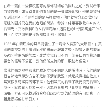
在看一張由一些模稜兩可的線條所組成的圖片之前，受試者事
前被告知，如果待會他們看到的是一種農場動物，他就會被分
配到飲料A，若是看到的是海裡動物，他們就會分派到飲料B。
曖昧的圖片只在受試者眼前閃過一秒鐘，結果喜歡飲料A 的人
看到馬，喜歡飲料B的人看到海狗，這兩種的比例都高達70％左
右（而控制組則是接近隨機比例，50％）。
1982 年在黎巴嫩的貝魯特發生了一場令人震驚的大屠殺。在美
國的電視新聞上看到同樣的畫面及報導之後，親猶太裔的觀眾
及親阿拉伯裔的觀眾，雖然立場各自不同，卻異口同聲抗議電
視台的報導不公正，對他們所支持的那一觀點有偏見。
當我們聽到那些和我們政治立場不同的人的說法時，我們總是
很自然地覺得對方若不是搞不清楚狀況，就是故意扭曲信息。
其實很多時候兩者都不是，他們是真的看到了我們沒有看到的
部份，就像盲人摸象一樣。因為無意識的「動機化的論證」，
讓每一方都可以找到符合各自想要得到的結論的有用信息，而
藉此懷疑或打擊對方。