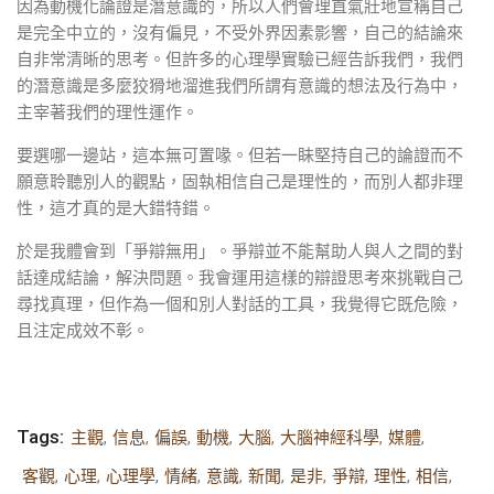
因為動機化論證是潛意識的，所以人們會理直氣壯地宣稱自己
是完全中立的，沒有偏見，不受外界因素影響，自己的結論來
自非常清晰的思考。但許多的心理學實驗已經告訴我們，我們
的潛意識是多麼狡猾地溜進我們所謂有意識的想法及行為中，
主宰著我們的理性運作。
要選哪一邊站，這本無可置喙。但若一眛堅持自己的論證而不
願意聆聽別人的觀點，固執相信自己是理性的，而別人都非理
性，這才真的是大錯特錯。
於是我體會到「爭辯無用」。爭辯並不能幫助人與人之間的對
話達成結論，解決問題。我會運用這樣的辯證思考來挑戰自己
尋找真理，但作為一個和別人對話的工具，我覺得它既危險，
且注定成效不彰。
Tags:
主觀
,
信息
,
偏誤
,
動機
,
大腦
,
大腦神經科學
,
媒體
,
客觀
,
心理
,
心理學
,
情緒
,
意識
,
新聞
,
是非
,
爭辯
,
理性
,
相信
,