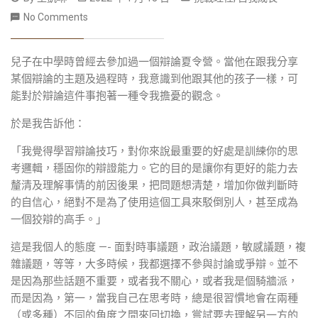
No Comments
兒子在中學時曾經去參加過一個辯論夏令營。當他在跟我分享
某個辯論的主題及過程時，我意識到他跟其他的孩子一樣，可
能對於辯論這件事抱著一種令我擔憂的觀念。
於是我告訴他：
「我覺得學習辯論技巧，對你來說最重要的好處是訓練你的思
考邏輯，穩固你的辯證能力。它的目的是讓你有更好的能力去
釐清及理解事情的前因後果，把問題想清楚，增加你做判斷時
的自信心，絕對不是為了使用這個工具來駁倒別人，甚至成為
一個狡辯的高手。」
這是我個人的態度 —- 面對時事議題，政治議題，敏感議題，複
雜議題，等等，大多時候，我都選擇不參與討論或爭辯。並不
是因為那些話題不重要，或者我不關心，或者我是個騎牆派，
而是因為，第一，當我自己在思考時，總是很習慣地會在兩種
（或多種）不同的角度之間來回切換，嘗試要去理解另一方的