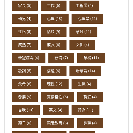
家長
(5)
工作
(6)
工程師
(4)
幼兒
(4)
心理
(13)
心理學
(12)
性格
(5)
情緒
(9)
意識
(11)
成熟
(7)
成長
(6)
文化
(4)
新冠病毒
(4)
新詩
(7)
榮格
(11)
歌詞
(5)
溝通
(6)
潛意識
(14)
父母
(6)
理性
(12)
生氣
(4)
發展
(9)
真情至性
(6)
職涯
(4)
自我
(13)
英文
(4)
行為
(11)
親子
(8)
親職教育
(5)
詮釋
(4)