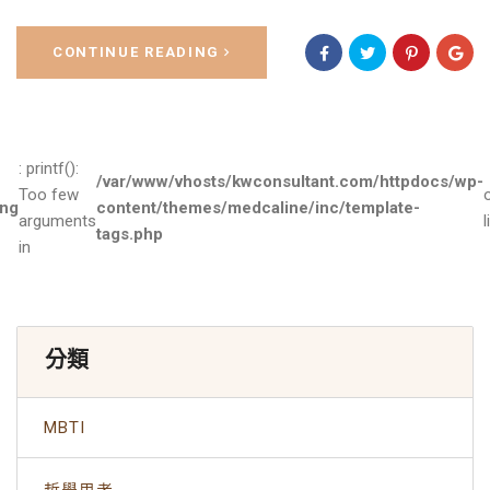
CONTINUE READING
: printf():
/var/www/vhosts/kwconsultant.com/httpdocs/wp-
Too few
ng
content/themes/medcaline/inc/template-
arguments
l
tags.php
in
分類
MBTI