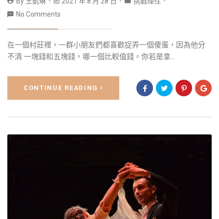
By
王凱琳
2021 年 8 月 28 日
挑戰理性
No Comments
在一個村莊裡，一群小朋友們都喜歡捉弄一個傻蛋，因為他分
不清 一塊錢和五塊錢，哪一個比較值錢。你若是拿...
CONTINUE READING