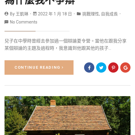
為什麼我不爭辯
By
王凱琳
2022 年 1 月 18 日
挑戰理性
,
自我成長
No Comments
兒子在中學時曾經去參加過一個辯論夏令營。當他在跟我分享
某個辯論的主題及過程時，我意識到他跟其他的孩子...
CONTINUE READING