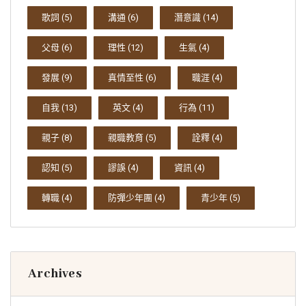
歌詞
(5)
溝通
(6)
潛意識
(14)
父母
(6)
理性
(12)
生氣
(4)
發展
(9)
真情至性
(6)
職涯
(4)
自我
(13)
英文
(4)
行為
(11)
親子
(8)
親職教育
(5)
詮釋
(4)
認知
(5)
謬誤
(4)
資訊
(4)
轉職
(4)
防彈少年團
(4)
青少年
(5)
Archives