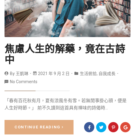
焦慮人生的解藥，竟在古詩
中
By
王凱琳
2021 年 9 月 2 日
生活俯拾
,
自我成長
No Comments
「春有百花秋有月，夏有涼風冬有雪。若無閒事掛心頭，便是
人生好時節。」 前不久讀到這首具有禪味的詩偈時...
CONTINUE READING