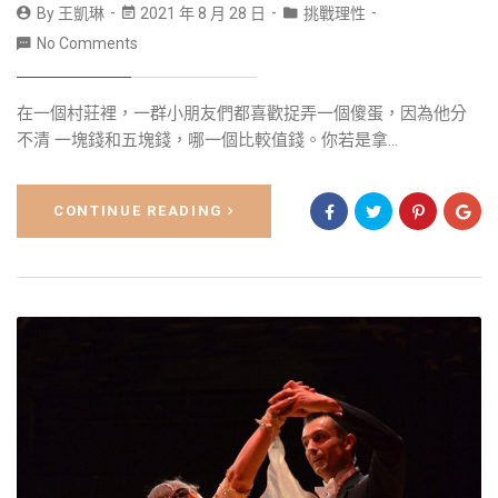
By
王凱琳
2021 年 8 月 28 日
挑戰理性
No Comments
在一個村莊裡，一群小朋友們都喜歡捉弄一個傻蛋，因為他分
不清 一塊錢和五塊錢，哪一個比較值錢。你若是拿...
CONTINUE READING