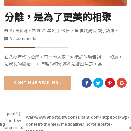
分離，是為了更美的相聚
By
王凱琳
2021 年 8 月 28 日
自我成長
,
親子語錄
No Comments
在八零年代的台灣，有一句大家耳熟能詳的廣告詞：「幻滅，
是成長的開始」。 年輕的時候還不是那麼清楚，為...
CONTINUE READING
: printf():
/var/www/vhosts/kwconsultant.com/httpdocs/wp-
Too few
ng
content/themes/medcaline/inc/template-
arguments
l