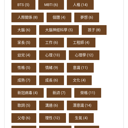
BTS
(5)
MBTI
(6)
人格
(14)
人際關係
(8)
個體
(4)
夢想
(6)
大腦
(6)
大腦神經科學
(5)
孩子
(8)
家長
(5)
工作
(6)
工程師
(4)
幼兒
(4)
心理
(13)
心理學
(12)
性格
(5)
情緒
(9)
意識
(11)
成熟
(7)
成長
(6)
文化
(4)
新冠病毒
(4)
新詩
(7)
榮格
(11)
歌詞
(5)
溝通
(6)
潛意識
(14)
父母
(6)
理性
(12)
生氣
(4)