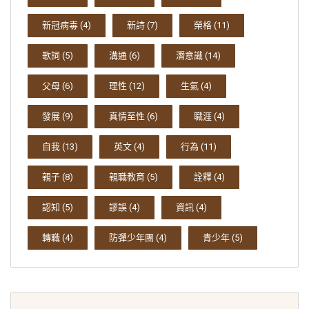
新冠病毒
(4)
新詩
(7)
榮格
(11)
歌詞
(5)
溝通
(6)
潛意識
(14)
父母
(6)
理性
(12)
生氣
(4)
發展
(9)
真情至性
(6)
職涯
(4)
自我
(13)
英文
(4)
行為
(11)
親子
(8)
親職教育
(5)
詮釋
(4)
認知
(5)
謬誤
(4)
資訊
(4)
轉職
(4)
防彈少年團
(4)
青少年
(5)