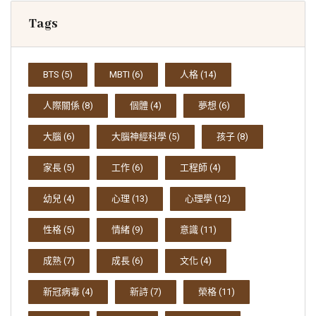
Tags
BTS
(5)
MBTI
(6)
人格
(14)
人際關係
(8)
個體
(4)
夢想
(6)
大腦
(6)
大腦神經科學
(5)
孩子
(8)
家長
(5)
工作
(6)
工程師
(4)
幼兒
(4)
心理
(13)
心理學
(12)
性格
(5)
情緒
(9)
意識
(11)
成熟
(7)
成長
(6)
文化
(4)
新冠病毒
(4)
新詩
(7)
榮格
(11)