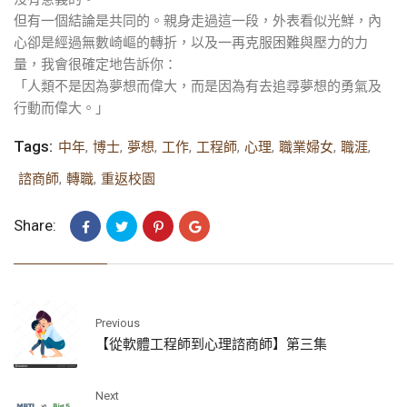
但有一個結論是共同的。親身走過這一段，外表看似光鮮，內
心卻是經過無數崎嶇的轉折，以及一再克服困難與壓力的力
量，我會很確定地告訴你：
「人類不是因為夢想而偉大，而是因為有去追尋夢想的勇氣及
行動而偉大。」
Tags:
中年
,
博士
,
夢想
,
工作
,
工程師
,
心理
,
職業婦女
,
職涯
,
諮商師
,
轉職
,
重返校園
Share:
Previous
【從軟體工程師到心理諮商師】第三集
Next