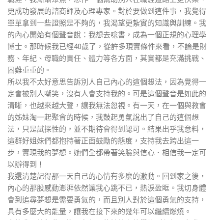
更成功發展的諮商師及心理專家。對於要做到這件事，我覺得
單單拿到一些證照是不夠的，我渴望更紮實的知識與訓練。我
的內心開始有個聲音說：我想去唸書，成為一個正規的心理學
博士。那時候我已經40歲了，從許多現實條件來看，不論是財
務、年紀、母職的責任、體力等各方面，其實都是充滿挑戰、
困難重重的。
所以我不太好意思告訴別人自己內心的這個想法，因為覺得一
定會被別人嘲笑，沒有人會支持我的。可是這個聲音是如此的
清晰，也越來越大聲，讓我無法忽視。有一天，在一個與教會
的姊妹淘一起聚會的時候，我鼓起勇氣說出了自己的這個想
法，只是試探性的，並不期待會得到認可。結果出乎我意料，
這群好姐妹們都抱持著正面鼓勵的態度，支持我去跨出這一
步，實現我的夢想。她們全都帶著笑臉與信心．相信我一定可
以辦得到！
我還清楚記得那一天自己的心情有多麼的激動。回到家之後，
內心的那股感動澎湃依然讓我心跳不已，熱淚盈眶。我切身體
會到追尋夢想是需要勇氣的，而且別人對於這個勇氣的支持，
具有多麼大的能量，讓我在接下來的幾年可以繼續燃燒。