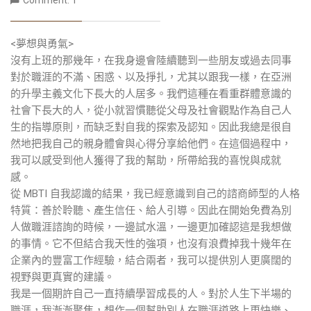
<夢想與勇氣>
沒有上班的那幾年，在我身邊會陸續聽到一些朋友或過去同事
對於職涯的不滿、困惑、以及掙扎，尤其以跟我一樣，在亞洲
的升學主義文化下長大的人居多。我們這種在看重群體意識的
社會下長大的人，從小就習慣聽從父母及社會觀點作為自己人
生的指導原則，而缺乏對自我的探索及認知。因此我總是很自
然地把我自己的親身體會與心得分享給他們。在這個過程中，
我可以感受到他人獲得了我的幫助，所帶給我的喜悅與成就
感。
從 MBTI 自我認識的結果，我已經意識到自己的諮商師型的人格
特質：善於聆聽、產生信任、給人引導。因此在開始免費為別
人做職涯諮詢的時候，一邊試水溫，一邊更加確認這是我想做
的事情。它不但結合我天性的強項，也沒有浪費掉我十幾年在
企業內的豐富工作經驗，結合兩者，我可以提供別人更廣闊的
視野與更真實的建議。
我是一個期許自己一直持續學習成長的人。對於人生下半場的
職涯，我漸漸聚焦，想作一個幫助別人在職涯道路上更快樂、