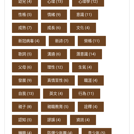
幼兒
(4)
心理
(13)
心理學
(12)
性格
(5)
情緒
(9)
意識
(11)
成熟
(7)
成長
(6)
文化
(4)
新冠病毒
(4)
新詩
(7)
榮格
(11)
歌詞
(5)
溝通
(6)
潛意識
(14)
父母
(6)
理性
(12)
生氣
(4)
發展
(9)
真情至性
(6)
職涯
(4)
自我
(13)
英文
(4)
行為
(11)
親子
(8)
親職教育
(5)
詮釋
(4)
認知
(5)
謬誤
(4)
資訊
(4)
轉職
(4)
防彈少年團
(4)
青少年
(5)