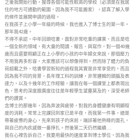
之後我開始行動，搜尋各個可能性較高的學校（必須是在我居
住的地方可通勤的範圍，因為我不可能搬家），認真了解入學
的條件並展開申請的過程。
在我孩子上小學一年級的時候，我也進入了博士生的第一年。
那年我42歲。
不得不承認，中年回頭唸書，面對非常吃重的課業，而且是唸
一個全新的領域，有大量的閱讀、報告、與寫作，對一個40幾
歲而且還要照顧正在上小學的小孩的中年婦女來說，那個壓力
不用我再多形容，大家應該可以想像得到。然而除了體力的負
荷超載之外，唸書學習新知的過程我其實是非常享受的。而且
因為我不同的背景，長年理工科的訓練，非常邏輯的頭腦及表
達力，以及十幾年的工作經驗，讓我在每一個課堂上都表現出
色，思考的深度跟廣度往往是年輕學生望塵莫及的，深受老師
們的讚賞。
念博士的那幾年，因為奔波與疲勞，對我的身體健康有明顯程
度的消耗。常常上完課回到家已是半夜，而我第一件事，總是
帶著疲憊的身心，先來到孩子的床前，端詳著他熟睡的面孔，
與自己的內疚感做一番掙扎。然後第二天仍然繼續……
我在心裡告訴自己，我要用最快的速度拿到博士學位，因為我