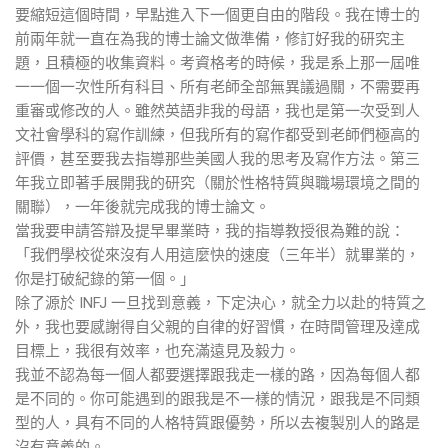
要縮短這個時間，早點進入下一個更自由的階段。我在博士的
前兩年就一直在為我的博士論文做準備，修訂好我的研究主
題，且積極的收集資料。考資格考的時候，我是系上那一屆唯
一一個一次性所有科目、所有老師全部無異議過關，不需要再
重審或修改的人。雖然英語非我的母語，我也是第一次受到人
文社會學科的寫作訓練，但我所有的寫作都受到老師們極高的
評價，甚至要我去指導那些美國人我的思考及寫作方法。第三
年我立即著手展開我的研究（關於性格特質與職場環境之間的
關聯），一年後就完成我的博士論文。
當我要申請答辯及提早畢業時，我的指導教授很為難的說：
「我們學校從來沒有人用這麼快的速度（三年半）就畢業的，
你是打破紀錄的第一個。」
除了源於 INFJ 一旦找到意義，下定決心，就全力以赴的特質之
外，我也要感謝得自父親的自律的好習慣，在時間管理及達成
目標上，我很有效率，也充滿遠見及毅力。
我並不認為每一個人都要選擇跟我走一樣的路，因為每個人都
是不同的。你可能遇到的跟我是不一樣的情況，跟我是不同類
型的人，具有不同的人格特質跟優勢，所以去複製別人的路是
沒有意義的。