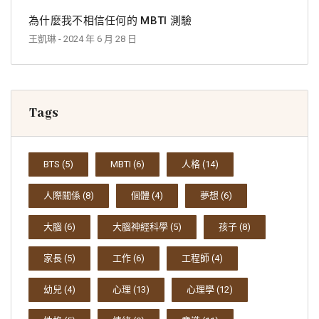
為什麼我不相信任何的 MBTI 測驗
王凱琳
- 2024 年 6 月 28 日
Tags
BTS
(5)
MBTI
(6)
人格
(14)
人際關係
(8)
個體
(4)
夢想
(6)
大腦
(6)
大腦神經科學
(5)
孩子
(8)
家長
(5)
工作
(6)
工程師
(4)
幼兒
(4)
心理
(13)
心理學
(12)