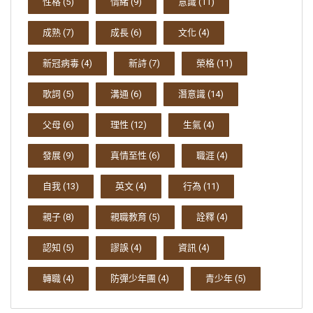
性格
(5)
情緒
(9)
意識
(11)
成熟
(7)
成長
(6)
文化
(4)
新冠病毒
(4)
新詩
(7)
榮格
(11)
歌詞
(5)
溝通
(6)
潛意識
(14)
父母
(6)
理性
(12)
生氣
(4)
發展
(9)
真情至性
(6)
職涯
(4)
自我
(13)
英文
(4)
行為
(11)
親子
(8)
親職教育
(5)
詮釋
(4)
認知
(5)
謬誤
(4)
資訊
(4)
轉職
(4)
防彈少年團
(4)
青少年
(5)